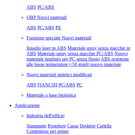
ABS
PC/ABS
OBP Nuovi materiali
ABS
PC/ABS
PE
Funzione speciale Nuovi materiali
Intaglio laser in ABS
Materiale spray senza macchie in
ABS
Materiale spray senza macchie PC/ABS
Nuovo
materiale ignifugo per PC senza fluoro
ABS resistente
alle basse temperature (-50 gradi) nuovo materiale
Nuovi materiali sintetici modificati
ABS
FIANCHI
PC/ABS
PC
Materiale a base biologica
Applicazione
Industria dell'ufficio
Stampante
Proiettore
Cassa
Desktop
Cartella
Contenitore per penne