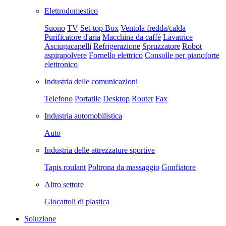
Elettrodomestico
Suono
TV
Set-top Box
Ventola fredda/calda
Purificatore d'aria
Macchina da caffè
Lavatrice
Asciugacapelli
Refrigerazione
Spruzzatore
Robot
aspirapolvere
Fornello elettrico
Consolle per pianoforte
elettronico
Industria delle comunicazioni
Telefono
Portatile
Desktop
Router
Fax
Industria automobilistica
Auto
Industria delle attrezzature sportive
Tapis roulant
Poltrona da massaggio
Gonfiatore
Altro settore
Giocattoli di plastica
Soluzione