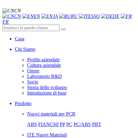
CN
CN
EN
JA
RU
ESSO
DE
FR
Casa
Chi Siamo
Profilo aziendale
Cultura aziendale
Onore
Laboratorio R&D
Socio
Storia dello sviluppo
Introduzione di base
Prodotto
Nuovi materiali per PCR
ABS
FIANCHI
PP
PC
PC/ABS
PBT
ITE Nuovi Materiali