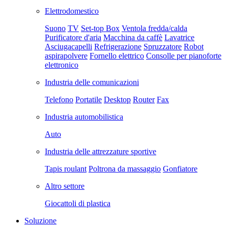
Elettrodomestico
Suono
TV
Set-top Box
Ventola fredda/calda
Purificatore d'aria
Macchina da caffè
Lavatrice
Asciugacapelli
Refrigerazione
Spruzzatore
Robot
aspirapolvere
Fornello elettrico
Consolle per pianoforte
elettronico
Industria delle comunicazioni
Telefono
Portatile
Desktop
Router
Fax
Industria automobilistica
Auto
Industria delle attrezzature sportive
Tapis roulant
Poltrona da massaggio
Gonfiatore
Altro settore
Giocattoli di plastica
Soluzione