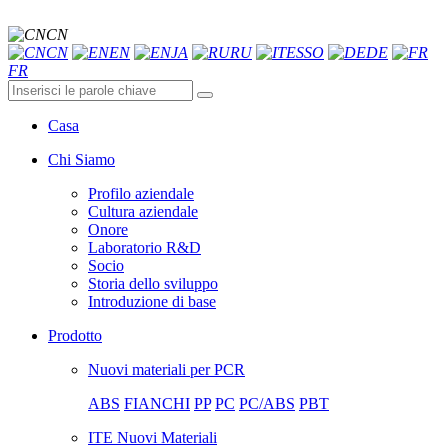
CN
CN
EN
JA
RU
ESSO
DE
FR
Casa
Chi Siamo
Profilo aziendale
Cultura aziendale
Onore
Laboratorio R&D
Socio
Storia dello sviluppo
Introduzione di base
Prodotto
Nuovi materiali per PCR
ABS
FIANCHI
PP
PC
PC/ABS
PBT
ITE Nuovi Materiali