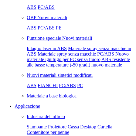
ABS
PC/ABS
OBP Nuovi materiali
ABS
PC/ABS
PE
Funzione speciale Nuovi materiali
Intaglio laser in ABS
Materiale spray senza macchie in
ABS
Materiale spray senza macchie PC/ABS
Nuovo
materiale ignifugo per PC senza fluoro
ABS resistente
alle basse temperature (-50 gradi) nuovo materiale
Nuovi materiali sintetici modificati
ABS
FIANCHI
PC/ABS
PC
Materiale a base biologica
Applicazione
Industria dell'ufficio
Stampante
Proiettore
Cassa
Desktop
Cartella
Contenitore per penne